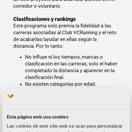
corredor o voluntario.
Clasificaciones y rankings
Este programa solo premia la fidelidad a las
carreras asociadas al Club VCRunning y el reto
de acabarlas/ayudar en ellas según la
distancia. Por lo tanto:
No influye ni los tiempos, marcas o
clasificación en las carreras, solo el haber
completado la distancia y aparecer en la
clasificación final.
No existen categorías por edad.
En la clasificación de participaciones
aparecerá el nombre y apellidos de todas
personas registradas que hayan
autorizado la aparición de su nombre en
Esta página web usa cookies
esta sección. Se puede autorizar
marcando la casilla correspondiente al
Las cookies de este sitio web se usan para personalizar
inscribirse o en el Área Privada. Si no se