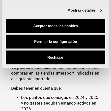
Bono o vale descuento
Mostrar detalles
¿Cuándo puede canjearse los puntos por el
bono o vale descuento?
Cuando hayas alcanzado los 10 puntos
Aceptar todas las cookies
sumando las diferentes carreras, podrás
solicitar en tu Área Privada el bono o vale
descuento con el que podrás canjear tu
Permitir la configuración
esfuerzo en alguno de los comercios adheridos
a la iniciativa.
Rechazar
Actualmente podrás obtener con un mínimo de
10 puntos
un descuento mínimo del 30% en tus
compras en las tiendas Intersport indicadas en
el siguiente apartado.
Debes tener en cuenta que:
Los puntos que consigas en 2024 y 2025
y no gastes seguirán estando activos en
2026.